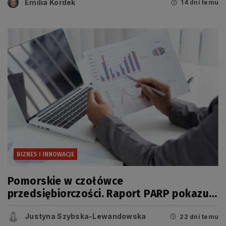
Emilia Kordek
14 dni temu
BIZNES I INNOWACJE
Pomorskie w czołówce
przedsiębiorczości. Raport PARP pokazuje
jednak, że dziś o konkurencyjności
Justyna Szybska-Lewandowska
regionu świadczy coś więcej niż liczba
22 dni temu