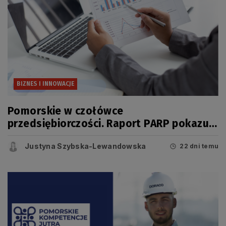
BIZNES I INNOWACJE
Pomorskie w czołówce
przedsiębiorczości. Raport PARP pokazuje
jednak, że dziś o konkurencyjności
Justyna Szybska-Lewandowska
regionu świadczy coś więcej niż liczba
22 dni temu
firm