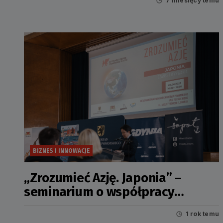
7 miesięcy temu
BIZNES I INNOWACJE
„Zrozumieć Azję. Japonia” –
seminarium o współpracy
gospodarczej Pomorza z Krajem
1 rok temu
Kwitnącej Wiśni