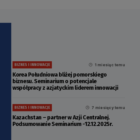
1 miesiąc temu
BIZNES I INNOWACJE
Korea Południowa bliżej pomorskiego
biznesu. Seminarium o potencjale
współpracy z azjatyckim liderem innowacji
i
7 miesięcy temu
BIZNES I INNOWACJE
Kazachstan – partner w Azji Centralnej.
Podsumowanie Seminarium -12.12.2025r.