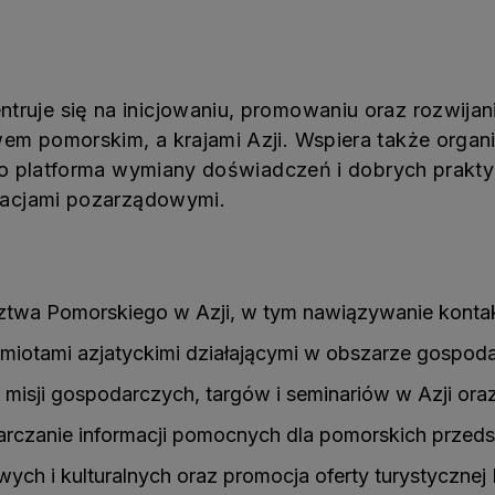
truje się na inicjowaniu, promowaniu oraz rozwijan
m pomorskim, a krajami Azji. Wspiera także organiz
ako platforma wymiany doświadczeń i dobrych prak
izacjami pozarządowymi.
twa Pomorskiego w Azji, w tym nawiązywanie kontak
tami azjatyckimi działającymi w obszarze gospodarki,
sji gospodarczych, targów i seminariów w Azji oraz 
rczanie informacji pomocnych dla pomorskich przedsięb
ych i kulturalnych oraz promocja oferty turystycznej