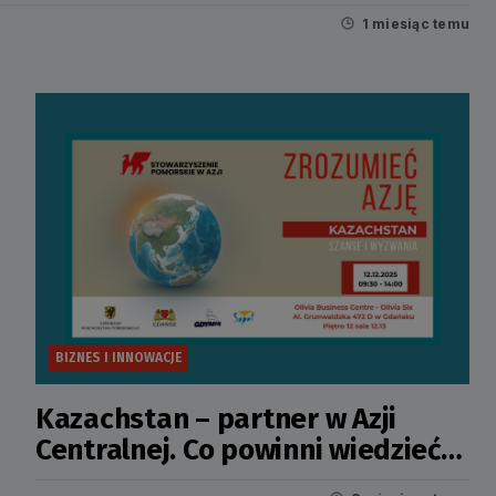
1 miesiąc temu
BIZNES I INNOWACJE
Kazachstan – partner w Azji
Centralnej. Co powinni wiedzieć
pomorscy przedsiębiorcy?