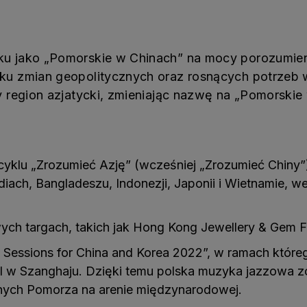
roku jako „Pomorskie w Chinach” na mocy porozum
ku zmian geopolitycznych oraz rosnących potrzeb w
y region azjatycki, zmieniając nazwę na „Pomorskie 
klu „Zrozumieć Azję” (wcześniej „Zrozumieć Chiny”),
diach, Bangladeszu, Indonezji, Japonii i Wietnamie, w
h targach, takich jak Hong Kong Jewellery & Gem Fa
e Sessions for China and Korea 2022”, w ramach któr
l w Szanghaju. Dzięki temu polska muzyka jazzowa z
ych Pomorza na arenie międzynarodowej.