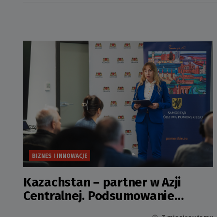
BIZNES I INNOWACJE
Kazachstan – partner w Azji
Centralnej. Podsumowanie
Seminarium -12.12.2025r.