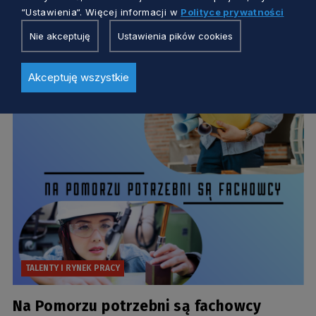
Rusza kolejna edycja akcji „Marzec na
“Ustawienia“. Więcej informacji w
Polityce prywatności
Obcasach”!
Nie akceptuję
Ustawienia pików cookies
Tatiana Guder
5 miesięcy temu
Akceptuję wszystkie
TALENTY I RYNEK PRACY
Na Pomorzu potrzebni są fachowcy