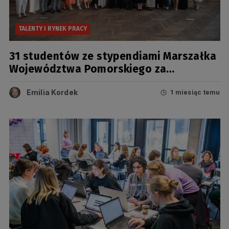
TALENTY I RYNEK PRACY
31 studentów ze stypendiami Marszałka
Województwa Pomorskiego za
osiągnięcia naukowe i artystyczne
Emilia Kordek
1 miesiąc temu