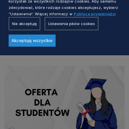
korzystali ze wszystkich rodzajów cookies. Aby samemu
zdecydować, które rodzaje cookies akceptujesz, wybierz
“Ustawienia“. Więcej informacji w
Polityce prywatności
TALENTY I RYNEK PRACY
Nie akceptuję
Ustawienia pików cookies
Pracodawco, pomóż określić, jak będzie
wyglądał rynek pracy w przyszłości
Akceptuję wszystkie
Redakcja
1 dzień temu