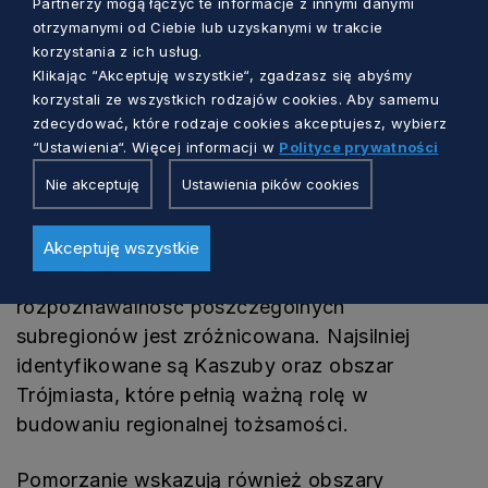
Partnerzy mogą łączyć te informacje z innymi danymi
otrzymanymi od Ciebie lub uzyskanymi w trakcie
pracowite,
korzystania z ich usług.
przedsiębiorcze,
Klikając “Akceptuję wszystkie“, zgadzasz się abyśmy
korzystali ze wszystkich rodzajów cookies. Aby samemu
otwarte na innych ludzi,
zdecydować, które rodzaje cookies akceptujesz, wybierz
“Ustawienia“. Więcej informacji w
Polityce prywatności
aktywne społecznie i zawodowo,
Nie akceptuję
Ustawienia pików cookies
raczej tolerancyjne.
Badanie pokazało również, że choć mieszkańcy
Akceptuję wszystkie
czują silny związek z całym Pomorzem, to
rozpoznawalność poszczególnych
subregionów jest zróżnicowana. Najsilniej
identyfikowane są Kaszuby oraz obszar
Trójmiasta, które pełnią ważną rolę w
budowaniu regionalnej tożsamości.
Pomorzanie wskazują również obszary