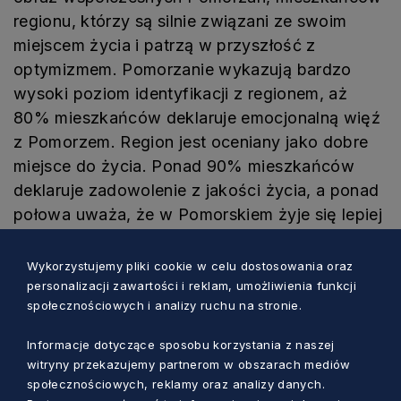
regionu, którzy są silnie związani ze swoim
miejscem życia i patrzą w przyszłość z
optymizmem. Pomorzanie wykazują bardzo
wysoki poziom identyfikacji z regionem, aż
80% mieszkańców deklaruje emocjonalną więź
z Pomorzem. Region jest oceniany jako dobre
miejsce do życia. Ponad 90% mieszkańców
deklaruje zadowolenie z jakości życia, a ponad
połowa uważa, że w Pomorskiem żyje się lepiej
niż w innych częściach kraju. Większość
mieszkańców czuje dumę z bycia
Wykorzystujemy pliki cookie w celu dostosowania oraz
Pomorzaninem, 78% respondentów deklaruje
personalizacji zawartości i reklam, umożliwienia funkcji
społecznościowych i analizy ruchu na stronie.
takie odczucie.
Informacje dotyczące sposobu korzystania z naszej
Respondenci najczęściej opisują mieszkańców
witryny przekazujemy partnerom w obszarach mediów
regionu jako osoby:
społecznościowych, reklamy oraz analizy danych.