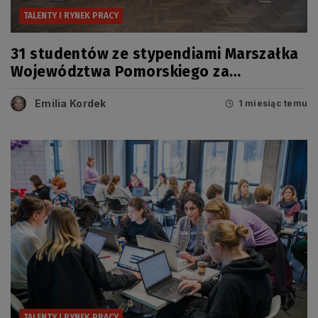
TALENTY I RYNEK PRACY
31 studentów ze stypendiami Marszałka
Województwa Pomorskiego za
osiągnięcia naukowe i artystyczne
Emilia Kordek
1 miesiąc temu
TALENTY I RYNEK PRACY