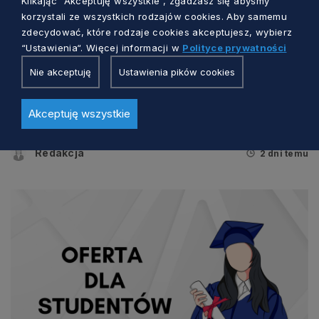
Klikając “Akceptuję wszystkie“, zgadzasz się abyśmy
korzystali ze wszystkich rodzajów cookies. Aby samemu
zdecydować, które rodzaje cookies akceptujesz, wybierz
“Ustawienia“. Więcej informacji w
Polityce prywatności
TALENTY I RYNEK PRACY
Nie akceptuję
Ustawienia pików cookies
Pracodawco, pomóż określić, jak będzie
Akceptuję wszystkie
wyglądał rynek pracy w przyszłości
Redakcja
2 dni temu