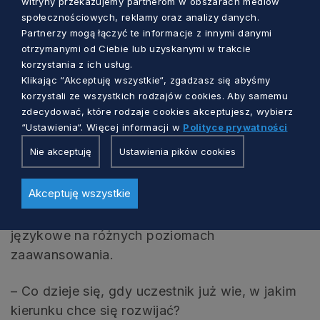
witryny przekazujemy partnerom w obszarach mediów
społecznościowych, reklamy oraz analizy danych.
– Dużą popularnością cieszą się szkolenia i
Partnerzy mogą łączyć te informacje z innymi danymi
studia podyplomowe z zakresu programowania,
otrzymanymi od Ciebie lub uzyskanymi w trakcie
analizy danych oraz sztucznej inteligencji. To
korzystania z ich usług.
Klikając “Akceptuję wszystkie“, zgadzasz się abyśmy
obszary dynamicznie rozwijające się i bardzo
korzystali ze wszystkich rodzajów cookies. Aby samemu
poszukiwane na rynku pracy. Sporo osób
zdecydować, które rodzaje cookies akceptujesz, wybierz
wybiera także szkolenia techniczne, dające
“Ustawienia“. Więcej informacji w
Polityce prywatności
konkretne uprawnienia, np. obsługę maszyn
Nie akceptuję
Ustawienia pików cookies
budowlanych – koparek, ładowarek, dźwigów
czy walców – oraz kursy prawa jazdy kategorii
Akceptuję wszystkie
C lub E. Niezmiennie dużym zainteresowaniem
cieszą się również indywidualne kursy
językowe na różnych poziomach
zaawansowania.
– Co dzieje się, gdy uczestnik już wie, w jakim
kierunku chce się rozwijać?