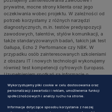
poznajemy zainteresowania zawodowe i
prywatne, mocne strony klienta oraz jego
oczekiwania wobec projektu. W zależności od
potrzeb korzystamy z różnych narzędzi
diagnostycznych, m.in. testów predyspozycji
zawodowych, talentów, stylów komunikacji, a
także standaryzowanych badań, takich jak test
Gallupa, Echo 2 Performance czy NBK. W
przypadku osób zainteresowanych szkoleniami
z obszaru IT i nowych technologii wykonujemy
również test kompetencji cyfrowych Europass.
Uzupełnieniem spotkań są informacje o
aktualnej sytuacji na rynku pracy – zawodach
Wykorzystujemy pliki cookie w celu dostosowania oraz
deficytowych i nadwyżkowych w regionie.
personalizacji zawartości i reklam, umożliwienia funkcji
społecznościowych i analizy ruchu na stronie.
– Jakie szkolenia cieszą się obecnie
Informacje dotyczące sposobu korzystania z naszej
największym zainteresowaniem?