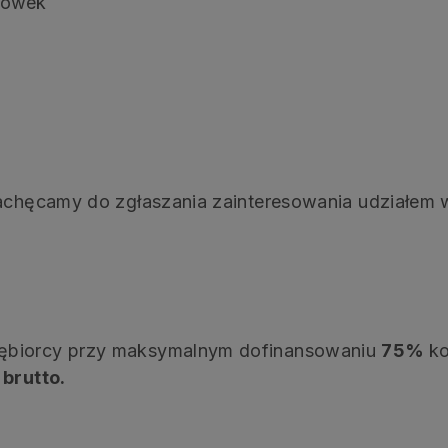
ciówek
Zachęcamy do zgłaszania zainteresowania udziałem w
ębiorcy przy maksymalnym dofinansowaniu
75%
k
 brutto.