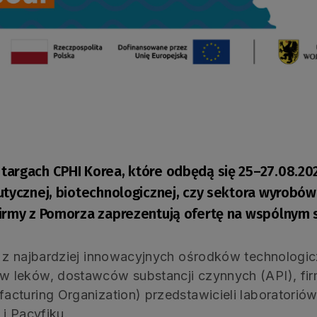
argach CPHI Korea, które odbędą się 25–27.08.2026
utycznej, biotechnologicznej, czy sektora wyrobó
irmy z Pomorza zaprezentują ofertę na wspólnym 
 z najbardziej innowacyjnych ośrodków technologic
 leków, dostawców substancji czynnych (API), fi
cturing Organization) przedstawicieli laboratorió
i Pacyfiku.