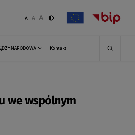
IĘDZYNARODOWA
Kontakt
ału we wspólnym