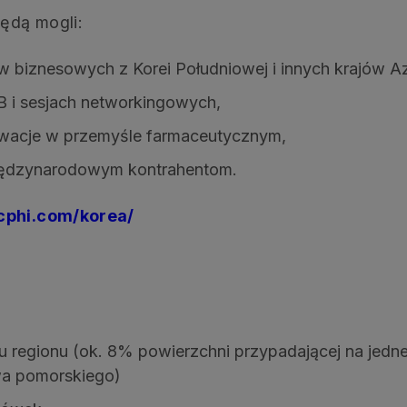
ędą mogli:
w biznesowych z Korei Południowej i innych krajów Az
B i sesjach networkingowych,
owacje w przemyśle farmaceutycznym,
iędzynarodowym kontrahentom.
cphi.com/korea/
u regionu (ok. 8% powierzchni przypadającej na jedn
a pomorskiego)