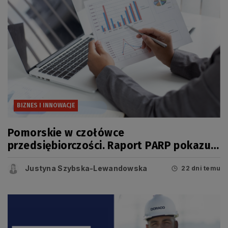
BIZNES I INNOWACJE
Pomorskie w czołówce
przedsiębiorczości. Raport PARP pokazuje
jednak, że dziś o konkurencyjności
Justyna Szybska-Lewandowska
regionu świadczy coś więcej niż liczba
22 dni temu
firm