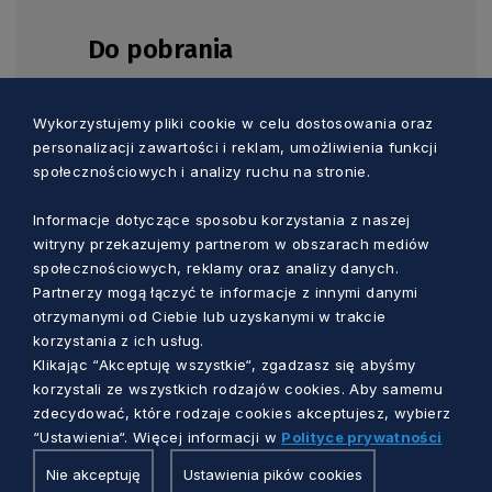
Do pobrania
PNG
Wykorzystujemy pliki cookie w celu dostosowania oraz
personalizacji zawartości i reklam, umożliwienia funkcji
społecznościowych i analizy ruchu na stronie.
Napisz sam biznesplan. O czym
warto pamiętać startując z
Informacje dotyczące sposobu korzystania z naszej
innowacyjnym biznesem?
witryny przekazujemy partnerom w obszarach mediów
społecznościowych, reklamy oraz analizy danych.
PDF
Partnerzy mogą łączyć te informacje z innymi danymi
otrzymanymi od Ciebie lub uzyskanymi w trakcie
korzystania z ich usług.
Agenda 25.05.2022r.
Klikając “Akceptuję wszystkie“, zgadzasz się abyśmy
korzystali ze wszystkich rodzajów cookies. Aby samemu
zdecydować, które rodzaje cookies akceptujesz, wybierz
“Ustawienia“. Więcej informacji w
Polityce prywatności
Nie akceptuję
Ustawienia pików cookies