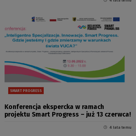
4 lata temu
za nami konferencja ekspercka w ramach
projektu Smart Progress
SMART PROGRESS
Konferencja ekspercka w ramach
projektu Smart Progress – już 13 czerwca!
4 lata temu