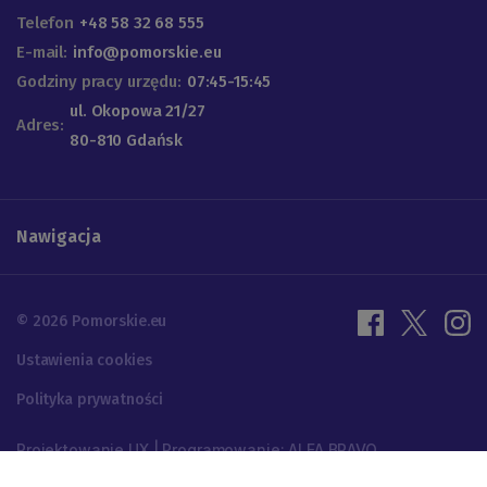
Telefon
+48 58 32 68 555
E-mail:
info@pomorskie.eu
Godziny pracy urzędu:
07:45-15:45
ul. Okopowa 21/27
Adres:
80-810 Gdańsk
Nawigacja
© 2026 Pomorskie.eu
Ustawienia cookies
Polityka prywatności
Projektowanie UX | Programowanie: ALFA BRAVO