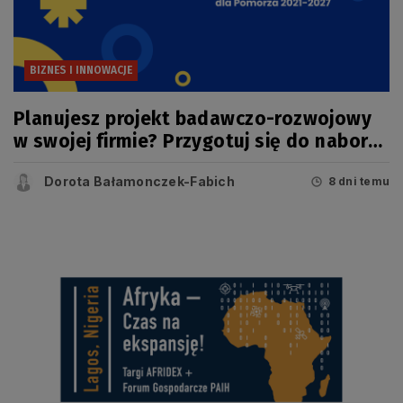
BIZNES I INNOWACJE
Planujesz projekt badawczo-rozwojowy
w swojej firmie? Przygotuj się do naboru
w konkursie FEP
Dorota Bałamonczek-Fabich
8 dni temu