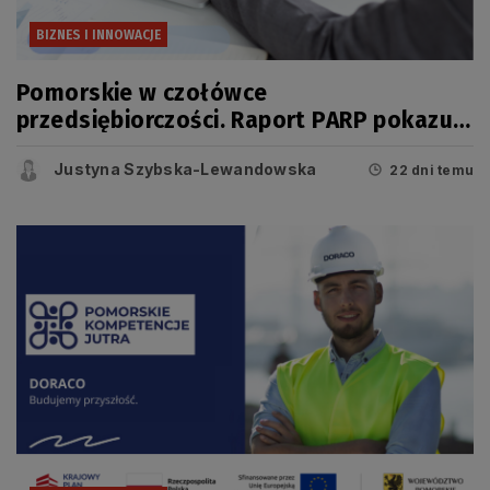
BIZNES I INNOWACJE
Pomorskie w czołówce
przedsiębiorczości. Raport PARP pokazuje
jednak, że dziś o konkurencyjności
Justyna Szybska-Lewandowska
regionu świadczy coś więcej niż liczba
22 dni temu
firm