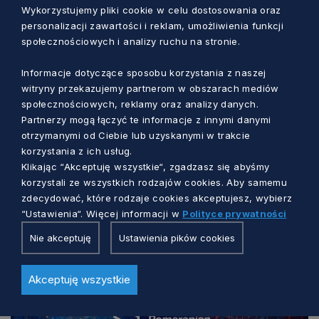
Wykorzystujemy pliki cookie w celu dostosowania oraz
konkursie
GryfGospodarczy.pl
oraz
personalizacji zawartości i reklam, umożliwienia funkcji
inspirujących historiach pomorskich
społecznościowych i analizy ruchu na stronie.
przedsiębiorstw znajdziesz na stronie
Informacje dotyczące sposobu korzystania z naszej
gryfgospodarczy.pl oraz w
witryny przekazujemy partnerom w obszarach mediów
serwisie
gospodarka.pomorskie.eu
.
społecznościowych, reklamy oraz analizy danych.
Partnerzy mogą łączyć te informacje z innymi danymi
otrzymanymi od Ciebie lub uzyskanymi w trakcie
korzystania z ich usług.
Klikając “Akceptuję wszystkie“, zgadzasz się abyśmy
korzystali ze wszystkich rodzajów cookies. Aby samemu
Zobacz również
zdecydować, które rodzaje cookies akceptujesz, wybierz
“Ustawienia“. Więcej informacji w
Polityce prywatności
Nie akceptuję
Ustawienia pików cookies
Akceptuję wszystkie