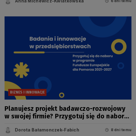
Anna Michewicz-Kwiatkowska
6 dni temu
BIZNES I INNOWACJE
Planujesz projekt badawczo-rozwojowy
w swojej firmie? Przygotuj się do naboru
w konkursie FEP
Dorota Bałamonczek-Fabich
8 dni temu