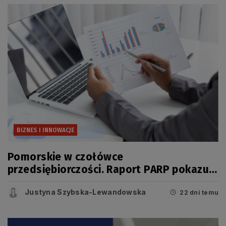
BIZNES I INNOWACJE
Pomorskie w czołówce
przedsiębiorczości. Raport PARP pokazuje
jednak, że dziś o konkurencyjności
Justyna Szybska-Lewandowska
regionu świadczy coś więcej niż liczba
22 dni temu
firm