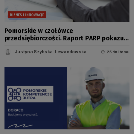
BIZNES I INNOWACJE
Pomorskie w czołówce
przedsiębiorczości. Raport PARP pokazuje
jednak, że dziś o konkurencyjności
Justyna Szybska-Lewandowska
regionu świadczy coś więcej niż liczba
25 dni temu
firm