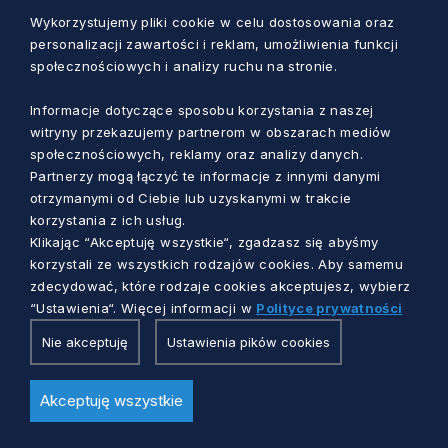
Wykorzystujemy pliki cookie w celu dostosowania oraz
personalizacji zawartości i reklam, umożliwienia funkcji
społecznościowych i analizy ruchu na stronie.
Informacje dotyczące sposobu korzystania z naszej
witryny przekazujemy partnerom w obszarach mediów
BIZNES I INNOWACJE
społecznościowych, reklamy oraz analizy danych.
Partnerzy mogą łączyć te informacje z innymi danymi
Rozwiń skrzydła z Pomorskim Hubem
otrzymanymi od Ciebie lub uzyskanymi w trakcie
Innowacji Cyfrowych
korzystania z ich usług.
Klikając “Akceptuję wszystkie“, zgadzasz się abyśmy
korzystali ze wszystkich rodzajów cookies. Aby samemu
Emilia Kordek
5 dni temu
zdecydować, które rodzaje cookies akceptujesz, wybierz
“Ustawienia“. Więcej informacji w
Polityce prywatności
Nie akceptuję
Ustawienia pików cookies
Akceptuję wszystkie