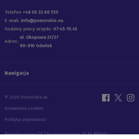
Telefon
+48 58 32 68 555
E-mail:
info@pomorskie.eu
Godziny pracy urzędu:
07:45-15:45
ul. Okopowa 21/27
Adres:
80-810 Gdańsk
Nawigacja
© 2026 Pomorskie.eu
Ustawienia cookies
Polityka prywatności
Projektowanie UX | Programowanie: ALFA BRAVO