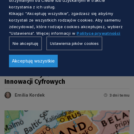
otrzymanymi od Ciebie lub uzyskanymi w trakcie
korzystania z ich usług.
Klikając “Akceptuję wszystkie“, zgadzasz się abyśmy
korzystali ze wszystkich rodzajów cookies. Aby samemu
zdecydować, które rodzaje cookies akceptujesz, wybierz
“Ustawienia“. Więcej informacji w
Polityce prywatności
Nie akceptuję
Ustawienia pików cookies
BIZNES I INNOWACJE
Akceptuję wszystkie
Rozwiń skrzydła z Pomorskim Hubem
Innowacji Cyfrowych
Emilia Kordek
3 dni temu