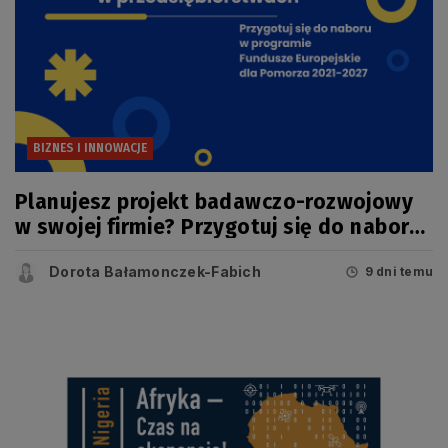
BIZNES I INNOWACJE
Planujesz projekt badawczo-rozwojowy
w swojej firmie? Przygotuj się do naboru
w konkursie FEP
Dorota Bałamonczek-Fabich
9 dni temu