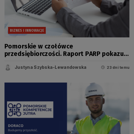
BIZNES I INNOWACJE
Pomorskie w czołówce
przedsiębiorczości. Raport PARP pokazuje
jednak, że dziś o konkurencyjności
Justyna Szybska-Lewandowska
regionu świadczy coś więcej niż liczba
23 dni temu
firm