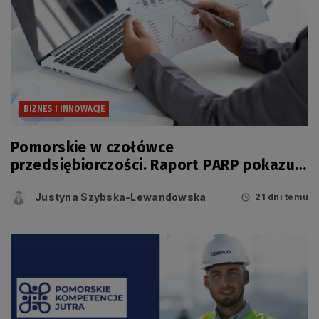
BIZNES I INNOWACJE
Pomorskie w czołówce
przedsiębiorczości. Raport PARP pokazuje
jednak, że dziś o konkurencyjności
Justyna Szybska-Lewandowska
regionu świadczy coś więcej niż liczba
21 dni temu
firm