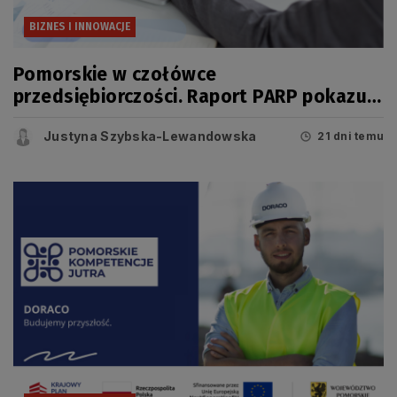
BIZNES I INNOWACJE
Pomorskie w czołówce
przedsiębiorczości. Raport PARP pokazuje
jednak, że dziś o konkurencyjności
Justyna Szybska-Lewandowska
regionu świadczy coś więcej niż liczba
21 dni temu
firm