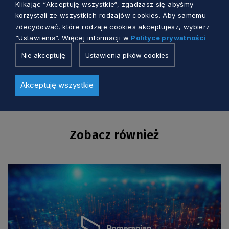
Klikając “Akceptuję wszystkie“, zgadzasz się abyśmy
korzystali ze wszystkich rodzajów cookies. Aby samemu
FOT. JACEK SOWA
FOT. JACEK SOWA
FOT. JACEK SOWA
zdecydować, które rodzaje cookies akceptujesz, wybierz
“Ustawienia“. Więcej informacji w
Polityce prywatności
Nie akceptuję
Ustawienia pików cookies
FOT. JACEK SOWA
FOT. JACEK SOWA
FOT. JACEK SOWA
Akceptuję wszystkie
Zobacz również