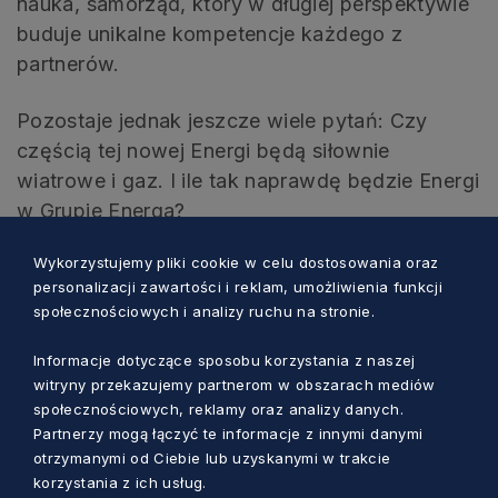
nauka, samorząd, który w długiej perspektywie
buduje unikalne kompetencje każdego z
partnerów.
Pozostaje jednak jeszcze wiele pytań: Czy
częścią tej nowej Energi będą siłownie
wiatrowe i gaz. I ile tak naprawdę będzie Energi
w Grupie Energa?
Wykorzystujemy pliki cookie w celu dostosowania oraz
personalizacji zawartości i reklam, umożliwienia funkcji
społecznościowych i analizy ruchu na stronie.
FOT. JACEK SOWA
FOT. JACEK SOWA
FOT. JACEK SOWA
Informacje dotyczące sposobu korzystania z naszej
witryny przekazujemy partnerom w obszarach mediów
społecznościowych, reklamy oraz analizy danych.
Partnerzy mogą łączyć te informacje z innymi danymi
FOT. JACEK SOWA
FOT. JACEK SOWA
FOT. JACEK SOWA
otrzymanymi od Ciebie lub uzyskanymi w trakcie
korzystania z ich usług.