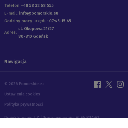
Telefon
+48 58 32 68 555
E-mail:
info@pomorskie.eu
Godziny pracy urzędu:
07:45-15:45
ul. Okopowa 21/27
Adres:
80-810 Gdańsk
Nawigacja
© 2026 Pomorskie.eu
Ustawienia cookies
Polityka prywatności
Projektowanie UX | Programowanie: ALFA BRAVO