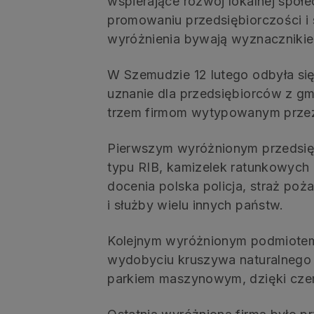
wspierające rozwój lokalnej społ
promowaniu przedsiębiorczości i
wyróżnienia bywają wyznacznikie
W Szemudzie 12 lutego odbyła się
uznanie dla przedsiębiorców z gm
trzem firmom wytypowanym przez
Pierwszym wyróżnionym przedsi
typu RIB, kamizelek ratunkowych 
docenia polska policja, straż po
i służby wielu innych państw.
Kolejnym wyróżnionym podmiotem b
wydobyciu kruszywa naturalnego
parkiem maszynowym, dzięki cze