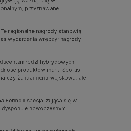
dgrywają ważną rolę w
gionalnym, przyznawane
 Te regionalne nagrody stanowią
zas wydarzenia wręczył nagrody
ducentem łodzi hybrydowych
odność produktów marki Sportis
nna czy żandarmeria wojskowa, ale
Formelli specjalizująca się w
wo dysponuje nowoczesnym