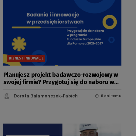
BIZNES I INNOWACJE
Planujesz projekt badawczo-rozwojowy w
swojej firmie? Przygotuj się do naboru w
konkursie FEP
Dorota Bałamonczek-Fabich
9 dni temu