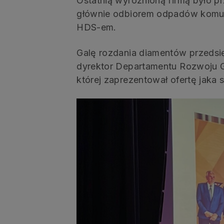
Ostatnią wyróżnioną firmą było p
głównie odbiorem odpadów komuna
HDS-em.
Galę rozdania diamentów przedsięb
dyrektor Departamentu Rozwoju
której zaprezentował ofertę jak