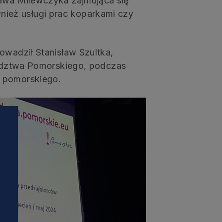
ława Milewczyka zajmująca się
ież usługi prac koparkami czy
owadził Stanisław Szultka,
dztwa Pomorskiego, podczas
a pomorskiego.