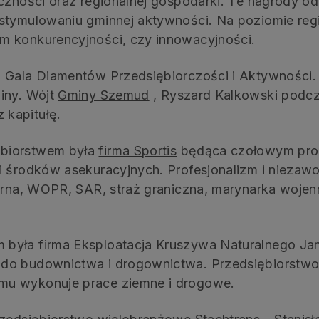
eczności oraz regionalnej gospodarki. Te nagrody o
 stymulowaniu gminnej aktywności. Na poziomie re
m konkurencyjności, czy innowacyjności.
 Gala Diamentów Przedsiębiorczości i Aktywności.
iny. Wójt
Gminy Szemud
, Ryszard Kalkowski podc
 kapitułę.
ębiorstwem była
firma Sportis
będąca czołowym pro
i środków asekuracyjnych. Profesjonalizm i niezaw
żarna, WOPR, SAR, straż graniczna, marynarka woje
yła firma Eksploatacja Kruszywa Naturalnego Jana 
 do budownictwa i drogownictwa. Przedsiębiorst
mu wykonuje prace ziemne i drogowe.