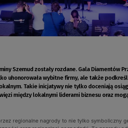
miny Szemud zostały rozdane. Gala Diamentów Prz
tylko uhonorowała wybitne firmy, ale także podkre
okalnym. Takie inicjatywy nie tylko doceniają osią
 więzi między lokalnymi liderami biznesu oraz mogą
.
zez regionalne nagrody to nie tylko symboliczny ges