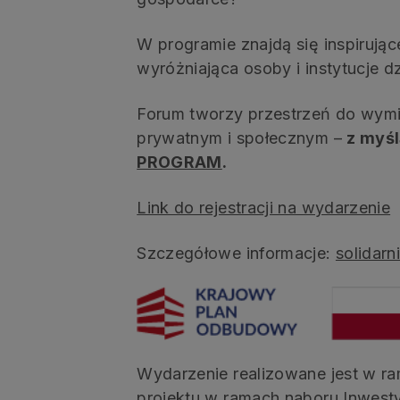
W programie znajdą się inspirując
wyróżniająca osoby i instytucje d
Forum tworzy przestrzeń do wymi
prywatnym i społecznym –
z myśl
PROGRAM
.
Link do rejestracji na wydarzenie
Szczegółowe informacje:
solidarn
Wydarzenie realizowane jest w r
projektu w ramach naboru Inwestyc