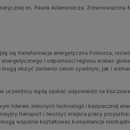
imatycznej im. Pawła Adamowicza. Zrównoważona Me
dą się transformacja energetyczna Pomorza, rozwój 
energetycznego i odporności regionu wobec globa
e mogą służyć zarówno celom cywilnym, jak i wzmac
ów uczestnicy będą szukać odpowiedzi na kluczowe
m liderem zielonych technologii i bezpiecznej ener
isyjny transport i tworzyć miejsca pracy przyszłoś
 mogą wspólnie kształtować kompetencje niezbędne 