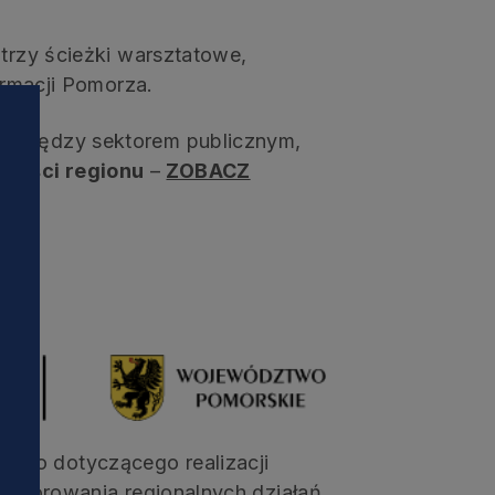
 trzy ścieżki warsztatowe,
ormacji Pomorza.
cy między sektorem publicznym,
złości regionu
–
ZOBACZ
i
wego dotyczącego realizacji
onitorowania regionalnych działań