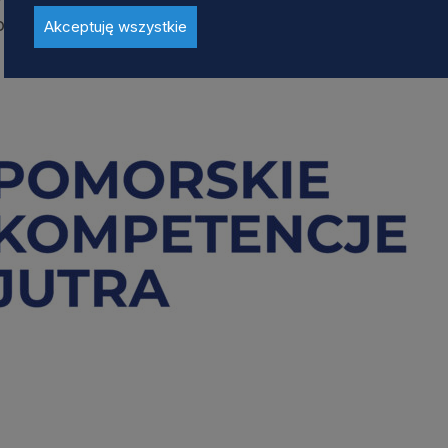
 szkolnictwa wyższego oraz uczenia się przez całe
Akceptuję wszystkie