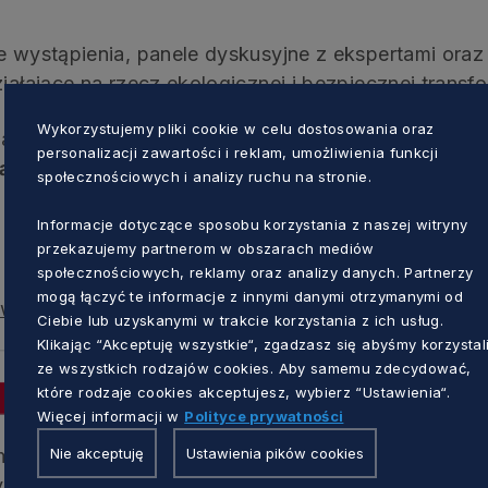
e wystąpienia, panele dyskusyjne z ekspertami oraz
ziałające na rzecz ekologicznej i bezpiecznej transf
Wykorzystujemy pliki cookie w celu dostosowania oraz
any doświadczeń, inspiracji i budowania współpra
personalizacji zawartości i reklam, umożliwienia funkcji
ą o odpornej, bezpiecznej i zrównoważonej przys
społecznościowych i analizy ruchu na stronie.
Informacje dotyczące sposobu korzystania z naszej witryny
przekazujemy partnerom w obszarach mediów
społecznościowych, reklamy oraz analizy danych. Partnerzy
mogą łączyć te informacje z innymi danymi otrzymanymi od
iwklimacie.pomorskie.eu
Ciebie lub uzyskanymi w trakcie korzystania z ich usług.
Klikając “Akceptuję wszystkie“, zgadzasz się abyśmy korzystal
ze wszystkich rodzajów cookies. Aby samemu zdecydować,
które rodzaje cookies akceptujesz, wybierz “Ustawienia“.
Więcej informacji w
Polityce prywatności
Nie akceptuję
Ustawienia pików cookies
amach naboru o objęcie wsparciem z Planu Rozwojo
ji A.3.1.1 pt. „Zbudowanie systemu koordynacji i m