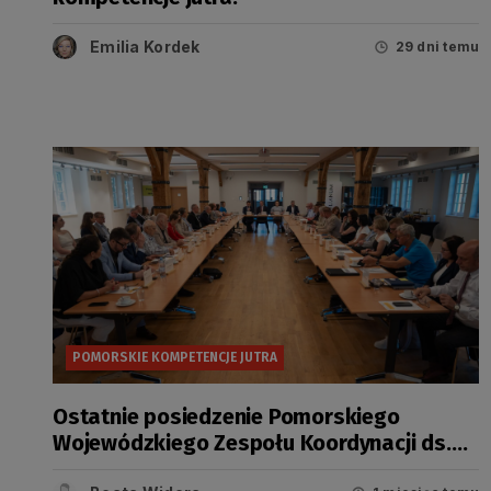
Emilia Kordek
29 dni temu
POMORSKIE KOMPETENCJE JUTRA
Ostatnie posiedzenie Pomorskiego
Wojewódzkiego Zespołu Koordynacji ds.
wspierania, koordynowania i