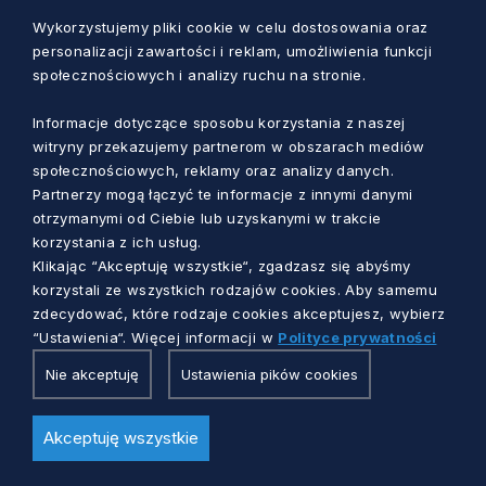
Wykorzystujemy pliki cookie w celu dostosowania oraz
personalizacji zawartości i reklam, umożliwienia funkcji
społecznościowych i analizy ruchu na stronie.
Informacje dotyczące sposobu korzystania z naszej
witryny przekazujemy partnerom w obszarach mediów
społecznościowych, reklamy oraz analizy danych.
Partnerzy mogą łączyć te informacje z innymi danymi
FOT. PORTMAN LIGHTS
otrzymanymi od Ciebie lub uzyskanymi w trakcie
Plany na przyszłość obejmują dalsze
korzystania z ich usług.
rozszerzanie portfolio produktowego,
Klikając “Akceptuję wszystkie“, zgadzasz się abyśmy
inwestycje w badania i rozwój oraz ekspansję
korzystali ze wszystkich rodzajów cookies. Aby samemu
na nowe rynki, szczególnie w Azji i Ameryce
zdecydować, które rodzaje cookies akceptujesz, wybierz
“Ustawienia“. Więcej informacji w
Polityce prywatności
Północnej.
Nie akceptuję
Ustawienia pików cookies
Najważniejsze jest, aby skupić się na
swojej niszy i dążyć do bycia
Akceptuję wszystkie
najlepszym w danej dziedzinie.