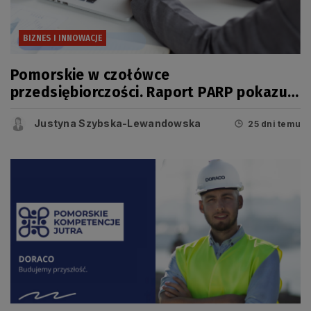
BIZNES I INNOWACJE
Pomorskie w czołówce
przedsiębiorczości. Raport PARP pokazuje
jednak, że dziś o konkurencyjności
Justyna Szybska-Lewandowska
regionu świadczy coś więcej niż liczba
25 dni temu
firm