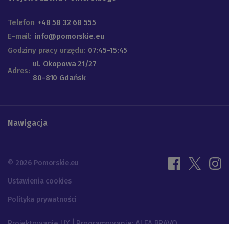
Telefon
+48 58 32 68 555
E-mail:
info@pomorskie.eu
Godziny pracy urzędu:
07:45-15:45
ul. Okopowa 21/27
Adres:
80-810 Gdańsk
Nawigacja
© 2026 Pomorskie.eu
Ustawienia cookies
Polityka prywatności
Projektowanie UX | Programowanie: ALFA BRAVO