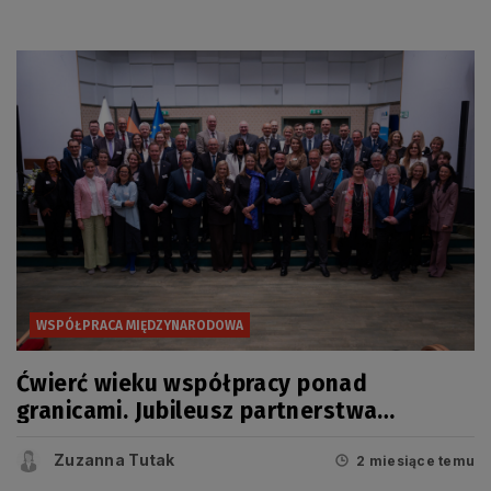
WSPÓŁPRACA MIĘDZYNARODOWA
Ćwierć wieku współpracy ponad
granicami. Jubileusz partnerstwa
Pomorskiego i Meklemburgii-Pomorza
Zuzanna Tutak
Przedniego
2 miesiące temu