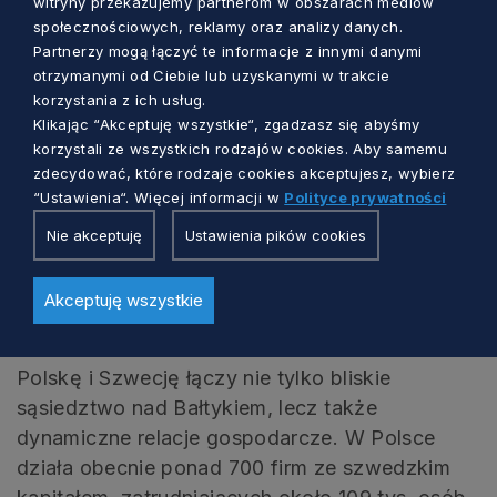
witryny przekazujemy partnerom w obszarach mediów
Współpraca rozwijana jest także w ramach
społecznościowych, reklamy oraz analizy danych.
Partnerzy mogą łączyć te informacje z innymi danymi
Europejskiego Ugrupowania Współpracy
otrzymanymi od Ciebie lub uzyskanymi w trakcie
Terytorialnej Euroregion Bałtyk oraz
Baltic Sea
korzystania z ich usług.
States Subregional Cooperation
(BSSSC), które
Klikając “Akceptuję wszystkie“, zgadzasz się abyśmy
integrują regiony państw basenu Morza
korzystali ze wszystkich rodzajów cookies. Aby samemu
zdecydować, które rodzaje cookies akceptujesz, wybierz
Bałtyckiego i wspierają realizację wspólnych
“Ustawienia“. Więcej informacji w
Polityce prywatności
projektów rozwojowych.
Nie akceptuję
Ustawienia pików cookies
Leszek Bonna, wicemarszałek województwa
pomorskiego, sprawował funkcję Prezydenta
Akceptuję wszystkie
Euroregionu Bałtyk w 2025 roku.
Polskę i Szwecję łączy nie tylko bliskie
sąsiedztwo nad Bałtykiem, lecz także
dynamiczne relacje gospodarcze. W Polsce
działa obecnie ponad 700 firm ze szwedzkim