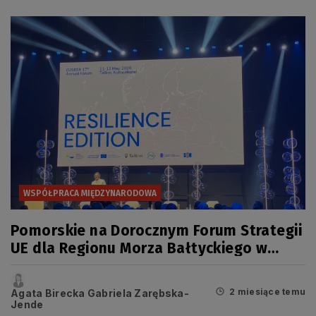
WSPÓŁPRACA MIĘDZYNARODOWA
Pomorskie na Dorocznym Forum Strategii
UE dla Regionu Morza Bałtyckiego w
Tallinie – o roli samorządów w
budowaniu odporności
2 miesiące temu
Agata Birecka Gabriela Zarębska-
Jende