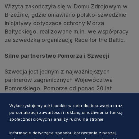
Wizyta zakończyła się w Domu Zdrojowym w
Brzeźnie, gdzie omawiano polsko-szwedzkie
inicjatywy dotyczące ochrony Morza
Bałtyckiego, realizowane m.in. we współpracy
ze szwedzką organizacją Race for the Baltic.
Silne partnerstwo Pomorza i Szwecji
Szwecja jest jednym z najważniejszych
partnerów zagranicznych Województwa
Pomorskiego. Pomorze od ponad 20 lat
współpracuje z trzema szwedzkimi regionami:
Blekinge, Kronoberg oraz Kalmar. Partnerstwo
Wykorzystujemy pliki cookie w celu dostosowania oraz
personalizacji zawartości i reklam, umożliwienia funkcji
obejmuje m.in. rozwój gospodarczy,
społecznościowych i analizy ruchu na stronie.
współpracę naukową i edukacyjną, ochronę
środowiska oraz inicjatywy społeczne.
Informacje dotyczące sposobu korzystania z naszej