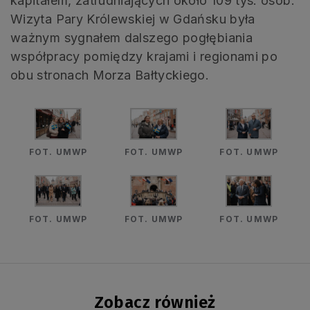
kapitałem, zatrudniających około 109 tys. osób.
Wizyta Pary Królewskiej w Gdańsku była
ważnym sygnałem dalszego pogłębiania
współpracy pomiędzy krajami i regionami po
obu stronach Morza Bałtyckiego.
FOT. UMWP
FOT. UMWP
FOT. UMWP
FOT. UMWP
FOT. UMWP
FOT. UMWP
Zobacz również