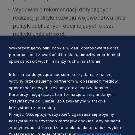
Wydawanie rekomendacji dotyczących
realizacji polityki rozwoju województwa oraz
polityk publicznych obejmujących obszar
polityki umiejętności.
Monitorowanie realizacji polityki umiejętności
Wykorzystujemy pliki cookie w celu dostosowania oraz
w województwie oraz monitorowanie i
personalizacji zawartości i reklam, umożliwienia funkcji
ewaluacja realizacji wydawanych
społecznościowych i analizy ruchu na stronie.
rekomendacji.
Informacje dotyczące sposobu korzystania z naszej
Wydawanie opinii dotyczących zasadności
witryny przekazujemy partnerom w obszarach mediów
społecznościowych, reklamy oraz analizy danych.
kształcenia w danym zawodzie zgodnie z
Partnerzy mogą łączyć te informacje z innymi danymi
potrzebami rynku pracy.
otrzymanymi od Ciebie lub uzyskanymi w trakcie
Wydawanie, z własnej inicjatywy lub na
korzystania z ich usług.
Klikając “Akceptuję wszystkie“, zgadzasz się abyśmy
wniosek sejmiku województwa, zarządu
korzystali ze wszystkich rodzajów cookies. Aby samemu
województwa lub marszałka województwa,
zdecydować, które rodzaje cookies akceptujesz, wybierz
rekomendacji i opinii w sprawach istotnych dla
“Ustawienia“. Więcej informacji w
Polityce prywatności