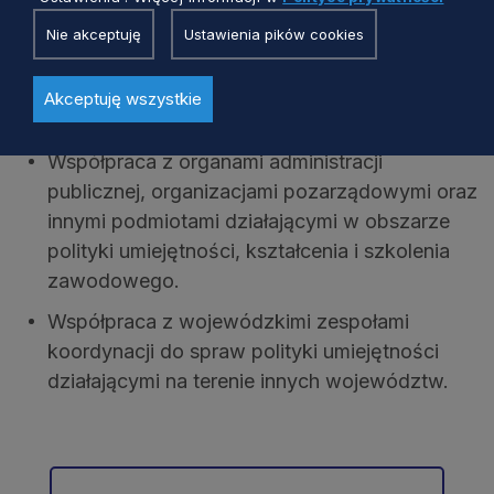
zrównoważonego rozwoju województwa w
Nie akceptuję
Ustawienia pików cookies
zakresie polityki umiejętności;
Delegowanie przedstawicieli do rad
Akceptuję wszystkie
branżowych centrów umiejętności.
Współpraca z organami administracji
publicznej, organizacjami pozarządowymi oraz
innymi podmiotami działającymi w obszarze
polityki umiejętności, kształcenia i szkolenia
zawodowego.
Współpraca z wojewódzkimi zespołami
koordynacji do spraw polityki umiejętności
działającymi na terenie innych województw.