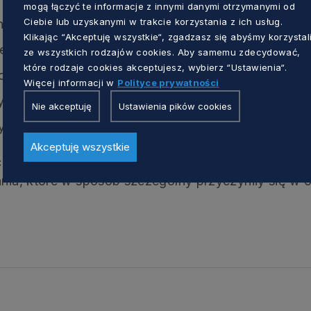
mogą łączyć te informacje z innymi danymi otrzymanymi od
Ciebie lub uzyskanymi w trakcie korzystania z ich usług.
nfrastruktury energetycznej
Klikając “Akceptuję wszystkie“, zgadzasz się abyśmy korzystal
 elementach budowania efektywnej energetyki rozprosz
ze wszystkich rodzajów cookies. Aby samemu zdecydować,
które rodzaje cookies akceptujesz, wybierz “Ustawienia“.
zwoju ciepłownictwa i kogeneracji
Więcej informacji w
Polityce prywatności
ywy rozwoju, skala projektów, Polscy wytwórcy kompo
Nie akceptuję
Ustawienia pików cookies
cje, innowacje – firmy, samorządy, prosumenci
Akceptuję wszystkie
one statuetki „Bursztyn Polskiej Energetyki”. Wyróż
ania, które w sposób szczególny przyczyniły się w 