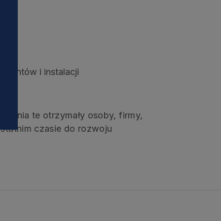
i
onej
nentów i instalacji
nienia te otrzymały osoby, firmy,
ostatnim czasie do rozwoju