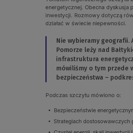
energetycznej. Obecna dyskusja po
inwestycji. Rozmowy dotyczą równ
działać w świecie niepewności.
Nie wybieramy geografii. 
Pomorze leży nad Bałtykie
infrastruktura energetycz
mówiliśmy o tym przede w
bezpieczeństwa – podkre
Podczas szczytu mówiono o:
Bezpieczeństwie energetycznym E
Strategiach dostosowawczych g
Czystej energii, skali inwestycj