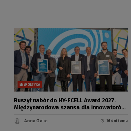
ENERGETYKA
Ruszył nabór do HY-FCELL Award 2027.
Międzynarodowa szansa dla innowatorów
z sektora technologii wodorowych
Anna Galic
16 dni temu