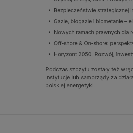
Bezpieczeństwie strategicznej i
Gazie, biogazie i biometanie –
Nowych ramach prawnych dla ro
Off-shore & On-shore: perspekt
Horyzont 2050: Rozwój, inwesty
Podczas szczytu zostały też wręcz
instytucje lub samorządy za dział
polskiej energetyki.