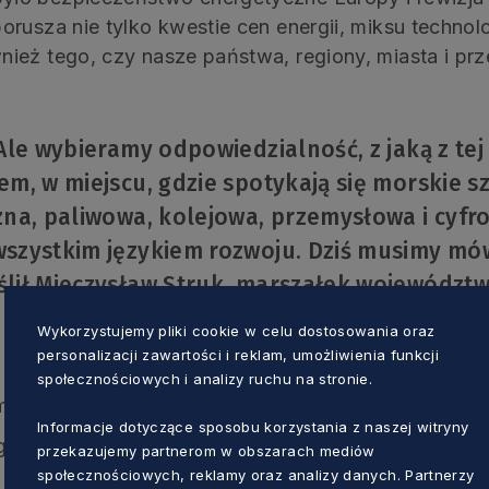
rusza nie tylko kwestie cen energii, miksu technolo
ież tego, czy nasze państwa, regiony, miasta i pr
Ale wybieramy odpowiedzialność, z jaką z tej
m, w miejscu, gdzie spotykają się morskie s
na, paliwowa, kolejowa, przemysłowa i cyfro
szystkim językiem rozwoju. Dziś musimy mów
ślił Mieczysław Struk, marszałek województ
Wykorzystujemy pliki cookie w celu dostosowania oraz
personalizacji zawartości i reklam, umożliwienia funkcji
społecznościowych i analizy ruchu na stronie.
uropy – rewizji europejskiej polityki energetycznej
Informacje dotyczące sposobu korzystania z naszej witryny
rup energetycznych w procesie transformacji sektor
przekazujemy partnerom w obszarach mediów
społecznościowych, reklamy oraz analizy danych. Partnerzy
i i kluczowych projektach