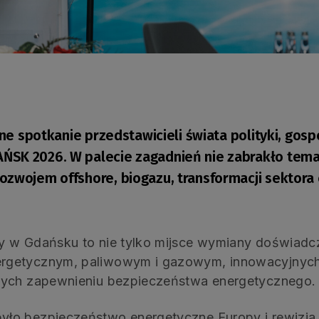
zne spotkanie przedstawicieli świata polityki, gosp
ŃSK 2026. W palecie zagadnień nie zabrakło tema
zwojem offshore, biogazu, transformacji sektora c
y w Gdańsku to nie tylko mijsce wymiany doświadcz
rgetycznym, paliwowym i gazowym, innowacyjnych
cych zapewnieniu bezpieczeństwa energetycznego.
o bezpieczeństwo energetyczne Europy i rewizja eu