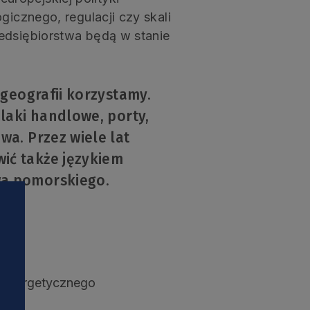
gicznego, regulacji czy skali
zedsiębiorstwa będą w stanie
 geografii korzystamy.
zlaki handlowe, porty,
wa. Przez wiele lat
ić także językiem
wa pomorskiego.
a energetycznego