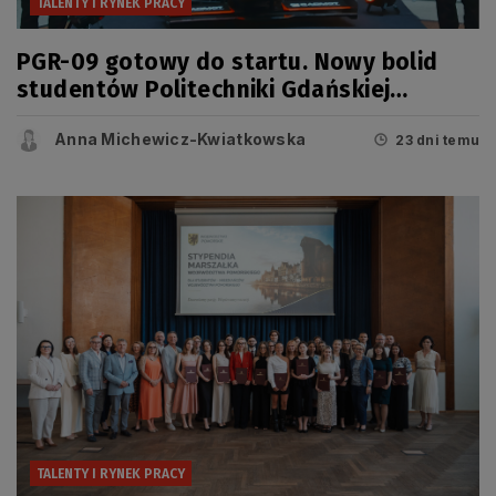
TALENTY I RYNEK PRACY
PGR-09 gotowy do startu. Nowy bolid
studentów Politechniki Gdańskiej
zaprezentowany przed sezonem Formula
Anna Michewicz-Kwiatkowska
Student
23 dni temu
TALENTY I RYNEK PRACY