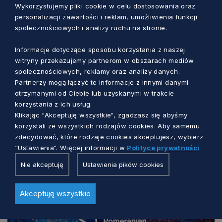
Wykorzystujemy pliki cookie w celu dostosowania oraz
Źródło:
PFP
personalizacji zawartości i reklam, umożliwienia funkcji
społecznościowych i analizy ruchu na stronie.
ZOBACZ TAKŻE
Informacje dotyczące sposobu korzystania z naszej
Gryfy Gospodarcze 2022 rozdane.
witryny przekazujemy partnerom w obszarach mediów
Poznaliśmy pomorskich liderów biznesu!
społecznościowych, reklamy oraz analizy danych.
Partnerzy mogą łączyć te informacje z innymi danymi
otrzymanymi od Ciebie lub uzyskanymi w trakcie
korzystania z ich usług.
Klikając “Akceptuję wszystkie“, zgadzasz się abyśmy
korzystali ze wszystkich rodzajów cookies. Aby samemu
Zobacz również
zdecydować, które rodzaje cookies akceptujesz, wybierz
“Ustawienia“. Więcej informacji w
Polityce prywatności
Nie akceptuję
Ustawienia pików cookies
Akceptuję wszystkie