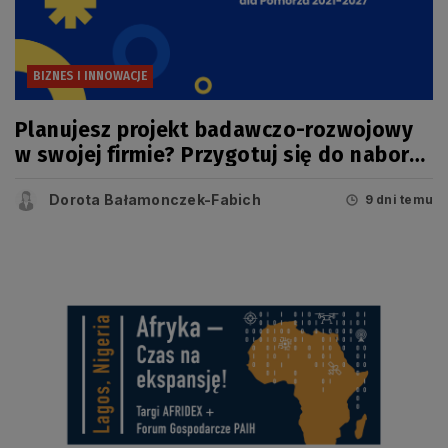
BIZNES I INNOWACJE
Planujesz projekt badawczo-rozwojowy
w swojej firmie? Przygotuj się do naboru
w konkursie FEP
Dorota Bałamonczek-Fabich
9 dni temu