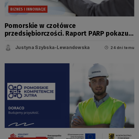
BIZNES I INNOWACJE
Pomorskie w czołówce
przedsiębiorczości. Raport PARP pokazuje
jednak, że dziś o konkurencyjności
Justyna Szybska-Lewandowska
regionu świadczy coś więcej niż liczba
24 dni temu
firm