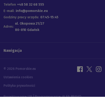
Telefon
+48 58 32 68 555
E-mail:
info@pomorskie.eu
Godziny pracy urzędu:
07:45-15:45
ul. Okopowa 21/27
Adres:
80-810 Gdańsk
Nawigacja
© 2026 Pomorskie.eu
Ustawienia cookies
Polityka prywatności
Projektowanie UX | Programowanie: ALFA BRAVO