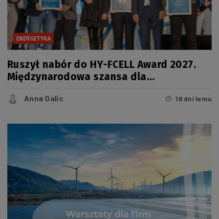
ENERGETYKA
Ruszył nabór do HY-FCELL Award 2027.
Międzynarodowa szansa dla
innowatorów z sektora technologii
Anna Galic
wodorowych
18 dni temu