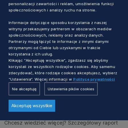
personalizacji zawartości i reklam, umożliwienia funkcji
kontynentem neutralnym dla klimatu. Zgodnie z
społecznościowych i analizy ruchu na stronie.
unijną strategią na rzecz morskiej energii
odnawialnej, zainstalowane zostaną
Informacje dotyczące sposobu korzystania z naszej
witryny przekazujemy partnerom w obszarach mediów
następujące moce:
społecznościowych, reklamy oraz analizy danych.
Partnerzy mogą łączyć te informacje z innymi danymi
2030 – 60 GW morskiej energii wiatrowej 1 GW
otrzymanymi od Ciebie lub uzyskanymi w trakcie
energii oceanicznej,
korzystania z ich usług.
Klikając “Akceptuję wszystkie“, zgadzasz się abyśmy
2050 – 300 GW morskiej energii wiatrowej i 40
korzystali ze wszystkich rodzajów cookies. Aby samemu
GW energii oceanicznej.
zdecydować, które rodzaje cookies akceptujesz, wybierz
“Ustawienia“. Więcej informacji w
Polityce prywatności
Aby osiągnąć te ambitne cele, w ciągu
Nie akceptuję
Ustawienia pików cookies
najbliższych 20 lat konieczne będzie
gwałtowne zwiększenie technologii i produkcji
Akceptuję wszystkie
energii odnawialnej.
Chcesz wiedzieć więcej? Szczegółowy raport