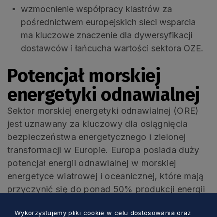
wzmocnienie współpracy klastrów za
pośrednictwem europejskich sieci wsparcia
ma kluczowe znaczenie dla dywersyfikacji
dostawców i łańcucha wartości sektora OZE.
Potencjał morskiej
energetyki odnawialnej
Sektor morskiej energetyki odnawialnej (ORE)
jest uznawany za kluczowy dla osiągnięcia
bezpieczeństwa energetycznego i zielonej
transformacji w Europie. Europa posiada duży
potencjał energii odnawialnej w morskiej
energetyce wiatrowej i oceanicznej, które mają
przyczynić się do ponad 50% produkcji energii
elektrycznej do 2050 r. i zrealizować Agendę
Wykorzystujemy pliki cookie w celu dostosowania oraz
Zielonego Ładu, czyniąc Europę pierwszym